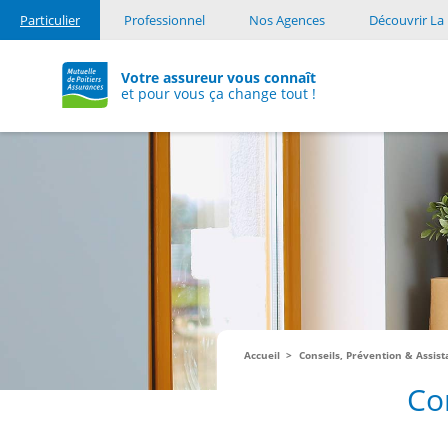
Particulier
Professionnel
Nos Agences
Découvrir La 
Votre assureur vous connaît
et pour vous ça change tout !
Accueil
Conseils, Prévention & Assis
Co