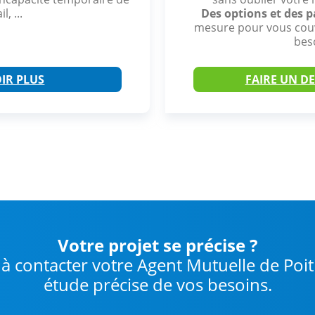
l, ...
Des options et des p
mesure pour vous couv
bes
IR PLUS
FAIRE UN DE
Votre projet se précise ?
 à contacter votre Agent Mutuelle de Poi
étude précise de vos besoins.