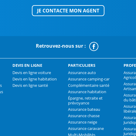
JE CONTACTE MON AGENT
Retrouvez-nous sur :
Faceboo
DEVIS EN LIGNE
PARTICULIERS
PROFE
Devis en ligne voiture
Assurance auto
Assura
Agrico
Devis en ligne habitation
Assurance camping-car
Assur
s
Devis en ligne santé
Complémentaire santé
Artisa
us
Assurance habitation
Assura
Épargne, retraite et
du bât
prévoyance
Assura
Assurance bateau
libéral
Assurance chasse
Assura
Assurance neige
Juridi
Assurance caravane
Assura
Juridiq
Multi-Mobilités