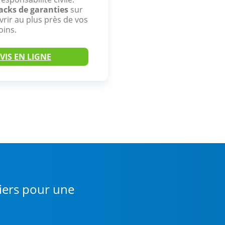
acks de garanties
sur
rir au plus près de vos
oins.
VIS EN LIGNE
tiers pour une