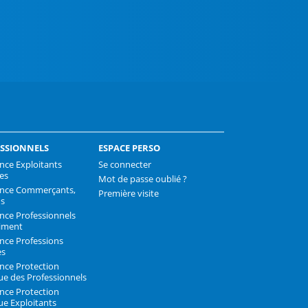
k
SSIONNELS
ESPACE PERSO
nce Exploitants
Se connecter
les
Mot de passe oublié ?
ance Commerçants,
Première visite
ns
nce Professionnels
iment
nce Professions
es
nce Protection
que des Professionnels
nce Protection
ue Exploitants