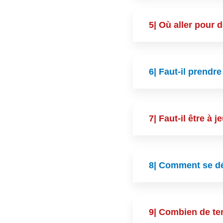
5| Où aller pour 
6| Faut-il prend
7| Faut-il être à
8| Comment se dé
9| Combien de te