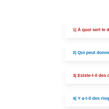
1| À quoi sert le
2| Qui peut donn
3| Existe-t-il de
4| Y a-t-il des r