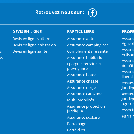
Retrouvez-nous sur :
Faceboo
DEVIS EN LIGNE
PARTICULIERS
PROFE
Devis en ligne voiture
Assurance auto
Assura
Agrico
Devis en ligne habitation
Assurance camping-car
Assur
s
Devis en ligne santé
Complémentaire santé
Artisa
us
Assurance habitation
Assura
Épargne, retraite et
du bât
prévoyance
Assura
Assurance bateau
libéral
Assurance chasse
Assura
Assurance neige
Juridi
Assurance caravane
Assura
Juridiq
Multi-Mobilités
agricol
Assurance protection
Associ
juridique
Parrai
Assurance scolaire
Parrainage
Carré d'As