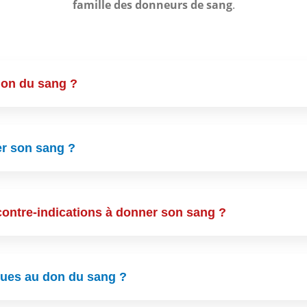
famille des donneurs de sang
.
 don du sang ?
er son sang ?
s contre-indications à donner son sang ?
isques au don du sang ?