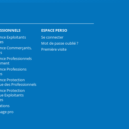
k
SSIONNELS
ESPACE PERSO
nce Exploitants
Se connecter
les
Mot de passe oublié ?
ance Commerçants,
Première visite
ns
nce Professionnels
iment
nce Professions
es
nce Protection
que des Professionnels
nce Protection
ue Exploitants
es
ations
nage pro