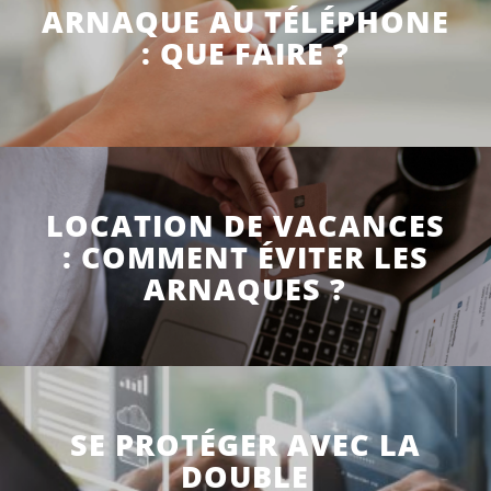
ARNAQUE AU TÉLÉPHONE
: QUE FAIRE ?
LOCATION DE VACANCES
: COMMENT ÉVITER LES
ARNAQUES ?
SE PROTÉGER AVEC LA
DOUBLE