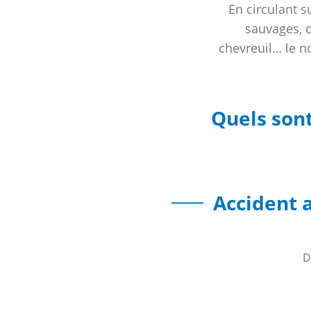
En circulant s
sauvages, q
chevreuil… le n
Quels sont
Accident a
D