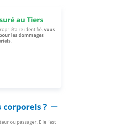
suré au Tiers
opriétaire identifié,
vous
t pour les dommages
riels
.
corporels ?
eur ou passager. Elle l’est