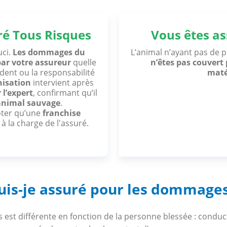
ré Tous Risques
Vous êtes as
uci.
Les dommages du
L’animal n’ayant pas de pr
par votre assureur
quelle
n’êtes pas couver
ident ou la responsabilité
maté
isation
intervient après
 l’expert
, confirmant qu’il
animal sauvage
.
oter qu’une
franchise
à la charge de l'assuré.
is-je assuré pour les dommages 
s est différente en fonction de la personne blessée : conduct