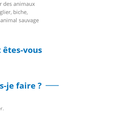
ser des animaux
lier, biche,
n animal sauvage
t êtes-vous
-je faire ?
r.