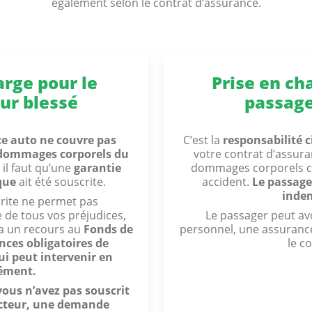
également selon le contrat d’assurance.
arge pour le
Prise en ch
ur blessé
passage
ce auto ne couvre pas
C’est la
responsabilité ci
dommages corporels du
votre contrat d’assura
 il faut qu’une
garantie
dommages corporels ca
que
ait été souscrite.
accident.
Le passage
inde
crite ne permet pas
e de tous vos préjudices,
Le passager peut avo
a un recours au
Fonds de
personnel, une assurance
nces obligatoires de
le c
 peut intervenir en
ément.
 vous n’avez pas souscrit
ucteur, une demande