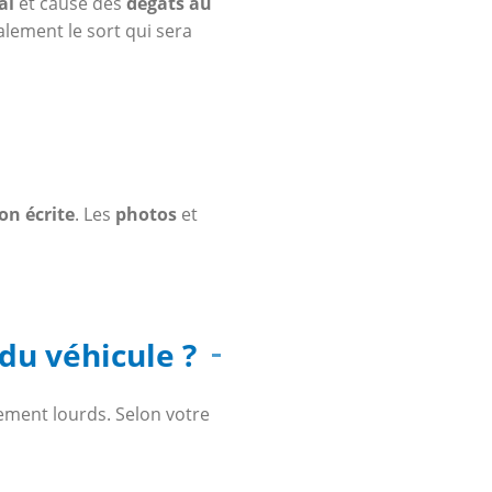
al
et cause des
dégâts au
alement le sort qui sera
on écrite
. Les
photos
et
u véhicule ?
vement lourds. Selon votre