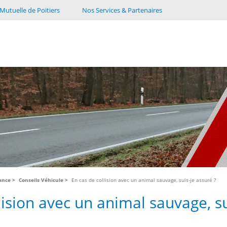
Mutuelle de Poitiers
Nos Services & Partenaires
tance
Conseils Véhicule
En cas de collision avec un animal sauvage, suis-je assuré ?
lision avec un animal sauvage, su