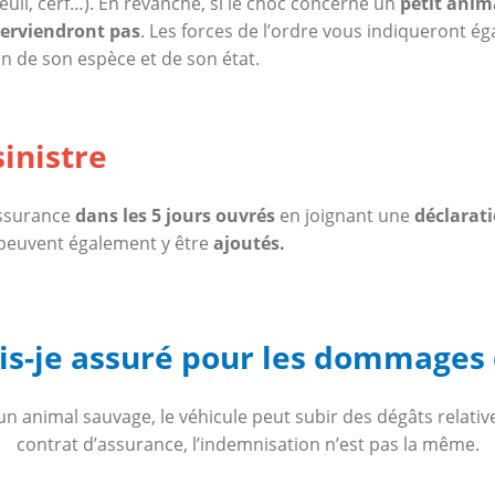
euil, cerf…). En revanche, si le choc concerne un
petit anim
terviendront pas
. Les forces de l’ordre vous indiqueront ég
on de son espèce et de son état.
sinistre
assurance
dans les 5 jours ouvrés
en joignant une
déclarati
peuvent également y être
ajoutés.
s-je assuré pour les dommages d
 un animal sauvage, le véhicule peut subir des dégâts relati
contrat d’assurance, l’indemnisation n’est pas la même.