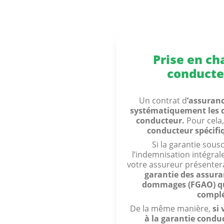
Prise en ch
conducte
Un contrat d
’assuran
systématiquement les 
conducteur.
Pour cela,
conducteur spécifi
Si la garantie sous
l’indemnisation intégral
votre assureur présenter
garantie des assura
dommages (FGAO) qui
compl
De la même manière,
si
à la garantie cond