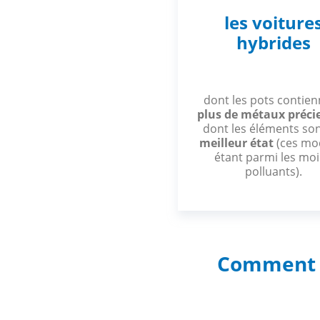
les voiture
hybrides
dont les pots contie
plus de métaux préc
dont les éléments so
meilleur état
(ces mo
étant parmi les mo
polluants).
Comment l