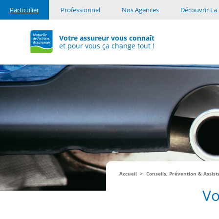
Particulier
Professionnel
Nos Agences
Découvrir La 
Votre assureur vous connaît
et pour vous ça change tout !
Accueil
Conseils, Prévention & Assis
Vo