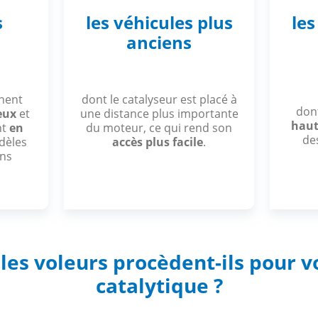
s
les véhicules plus
le
anciens
nnent
dont le catalyseur est placé à
don
ieux
et
une distance plus importante
haut
nt
en
du moteur, ce qui rend son
de
dèles
accès plus facile
.
ins
es voleurs procèdent-ils pour vo
catalytique ?