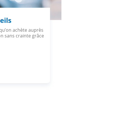
eils
squ’on achète auprès
on sans crainte grâce