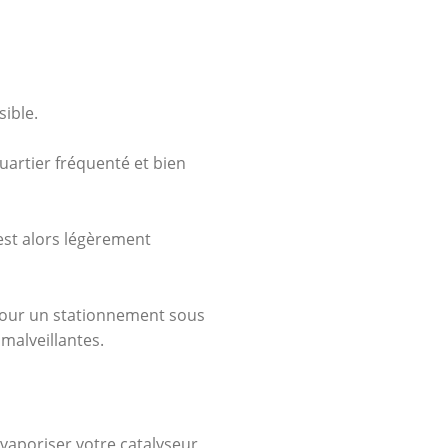
sible.
quartier fréquenté et bien
 est alors légèrement
 pour un stationnement sous
malveillantes.
s vaporiser votre catalyseur