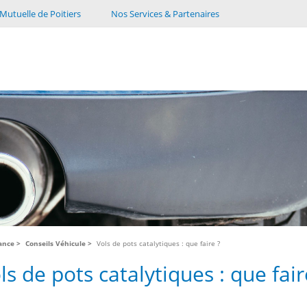
Mutuelle de Poitiers
Nos Services & Partenaires
tance
Conseils Véhicule
Vols de pots catalytiques : que faire ?
ls de pots catalytiques : que fair