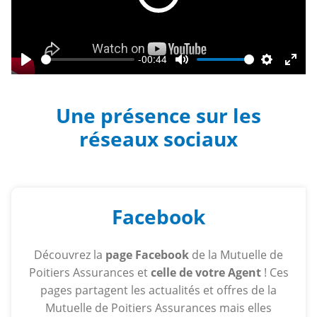
Play
-00:44
Play
Mute
Settings
Ente
fulls
Une présence sur les
réseaux sociaux
Facebook
Découvrez la
page Facebook
de la Mutuelle de
Poitiers Assurances et
celle de votre Agent
! Ces
pages partagent les actualités et offres de la
Mutuelle de Poitiers Assurances mais elles