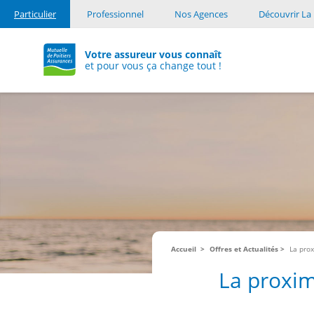
Particulier
Professionnel
Nos Agences
Découvrir La 
Votre assureur vous connaît
et pour vous ça change tout !
Accueil
Offres et Actualités
La pro
La proxim