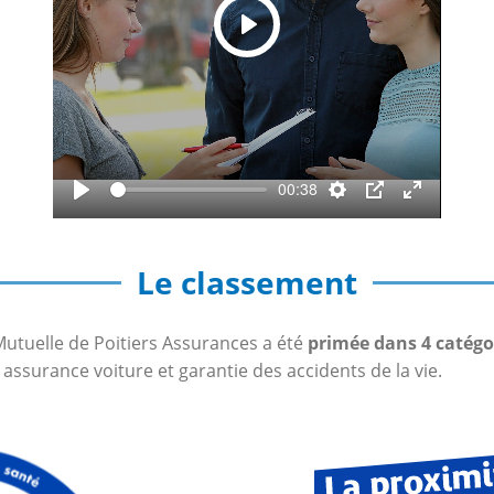
Play
00:38
Play
Settings
PIP
Enter
fullscreen
Le classement
Mutuelle de Poitiers Assurances a été
primée dans 4 catégo
 assurance voiture et garantie des accidents de la vie.