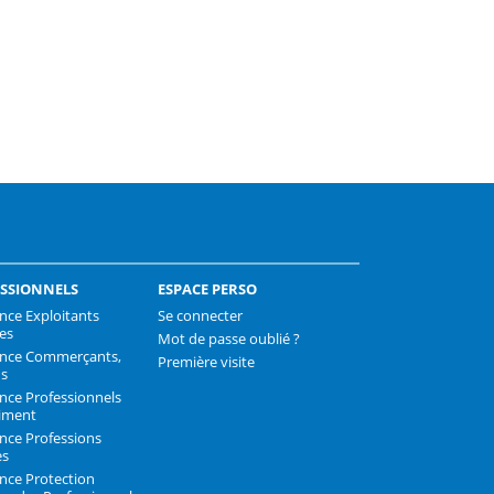
k
SSIONNELS
ESPACE PERSO
nce Exploitants
Se connecter
les
Mot de passe oublié ?
ance Commerçants,
Première visite
ns
nce Professionnels
iment
nce Professions
es
nce Protection