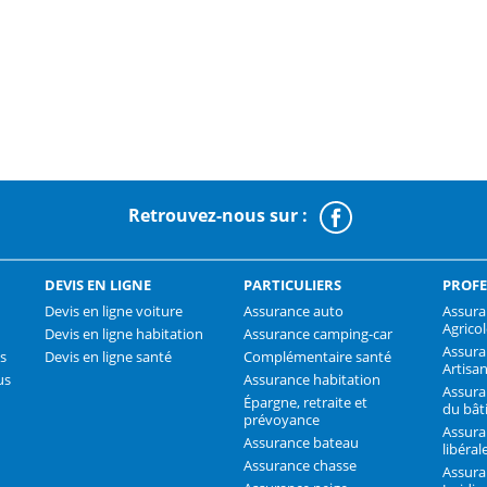
Retrouvez-nous sur :
Faceboo
DEVIS EN LIGNE
PARTICULIERS
PROFE
Devis en ligne voiture
Assurance auto
Assura
Agrico
Devis en ligne habitation
Assurance camping-car
Assur
s
Devis en ligne santé
Complémentaire santé
Artisa
us
Assurance habitation
Assura
Épargne, retraite et
du bât
prévoyance
Assura
Assurance bateau
libéral
Assurance chasse
Assura